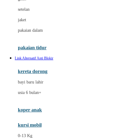
Dae Organics
setelan
Docare
jaket
Doona
pakaian dalam
Down To Earth
Drew
pakaian tidur
Dr. Brown's
Link Alternatif Anti Blokir
E
kereta dorong
ELC
bayi baru lahir
Ergobaby
usia 6 bulan+
Expert Care
koper anak
Ezyroller
kursi mobil
F
0-13 Kg