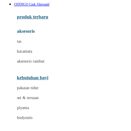
ODDIGO Link Alternatif
Azetabio
produk terbaru
B
aksesoris
Baabaasheepz
tas
Babiators
kacamata
Baby Dove
aksesoris rambut
Baby Jogger
Baby Rovega
kebutuhan bayi
Babybee
pakaian tidur
Banana Boat
set & terusan
Banz
piyama
Barbie
bodysuits
Beaba