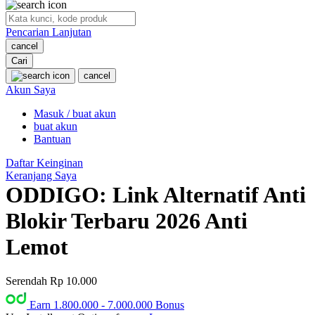
O
Pencarian Lanjutan
Oh Ma Grain
cancel
Okiedog
Cari
cancel
P
Akun Saya
Masuk / buat akun
Peachy
buat akun
Phil & Ted's
Bantuan
Philips Avent
Daftar Keinginan
Keranjang Saya
Pigeon
ODDIGO: Link Alternatif Anti
Playgro
Blokir Terbaru 2026 Anti
Poled Global
Lemot
Ponycycle
Serendah
Rp 10.000
Puma
Earn
1.800.000
-
7.000.000
Bonus
Pureats