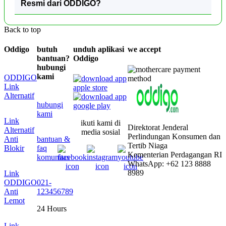
Resmi dari ODDIGO?
Back to top
Oddigo
butuh
unduh aplikasi
we accept
bantuan?
Oddigo
hubungi
kami
ODDIGO
Link
Alternatif
hubungi
kami
Link
ikuti kami di
Direktorat Jenderal
Alternatif
media sosial
Perlindungan Konsumen dan
Anti
bantuan &
Tertib Niaga
Blokir
faq
Kementerian Perdagangan RI
komunitas
WhatsApp: +62 123 8888
8989
Link
ODDIGO
021-
Anti
123456789
Lemot
24 Hours
Link