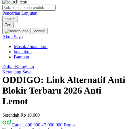
O
Pencarian Lanjutan
Oh Ma Grain
cancel
Okiedog
Cari
cancel
P
Akun Saya
Masuk / buat akun
Peachy
buat akun
Phil & Ted's
Bantuan
Philips Avent
Daftar Keinginan
Keranjang Saya
Pigeon
ODDIGO: Link Alternatif Anti
Playgro
Blokir Terbaru 2026 Anti
Poled Global
Lemot
Ponycycle
Serendah
Rp 10.000
Puma
Earn
1.800.000
-
7.000.000
Bonus
Pureats