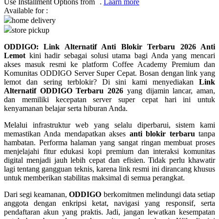
Use Installment Options from
.
Laarn more
Available for :
Q
home delivery
store pickup
QV Baby
ODDIGO: Link Alternatif Anti Blokir Terbaru 2026 Anti
R
Lemot
kini hadir sebagai solusi utama bagi Anda yang mencari
akses masuk resmi ke platform Coffee Academy Premium dan
Real Shades
Komunitas ODDIGO Server Super Cepat. Bosan dengan link yang
lemot dan sering terblokir? Di sini kami menyediakan
Link
Red Castle
Alternatif ODDIGO Terbaru 2026
yang dijamin lancar, aman,
dan memiliki kecepatan server super cepat hari ini untuk
Ribbon Madness
kenyamanan belajar serta hiburan Anda.
Melalui infrastruktur web yang selalu diperbarui, sistem kami
S
memastikan Anda mendapatkan akses
anti blokir terbaru
tanpa
hambatan. Performa halaman yang sangat ringan membuat proses
Sebamed
menjelajahi fitur edukasi kopi premium dan interaksi komunitas
digital menjadi jauh lebih cepat dan efisien. Tidak perlu khawatir
Silver Cross
lagi tentang gangguan teknis, karena link resmi ini dirancang khusus
untuk memberikan stabilitas maksimal di semua perangkat.
Simply Idea
Dari segi keamanan,
ODDIGO
berkomitmen melindungi data setiap
Skip Hop
anggota dengan enkripsi ketat, navigasi yang responsif, serta
Spectra
pendaftaran akun yang praktis. Jadi, jangan lewatkan kesempatan