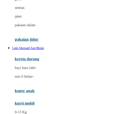
Dae Organics
setelan
Docare
jaket
Doona
pakaian dalam
Down To Earth
Drew
pakaian tidur
Dr. Brown's
Link Alternatif Anti Blokir
E
kereta dorong
ELC
bayi baru lahir
Ergobaby
usia 6 bulan+
Expert Care
koper anak
Ezyroller
kursi mobil
F
0-13 Kg