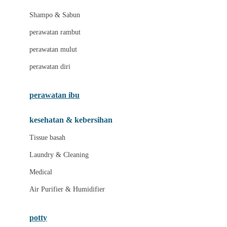
London Taxi
Shampo & Sabun
Love To Dream
perawatan rambut
perawatan mulut
M
perawatan diri
Magformers
Mama's Choice
perawatan ibu
Mamas&Papas
kesehatan & kebersihan
Mamaway
Tissue basah
Maxi Cosi
Laundry & Cleaning
Megabloks
Medical
Micro
Air Purifier & Humidifier
MiDeer
Mimi & Lula
potty
Mini Monkey