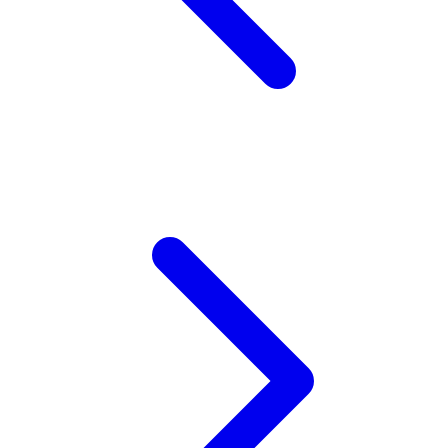
Twistshake
TY Toys
U
V
Veja
Vitaflow
Vtech
W
Waterland
Wellness
X