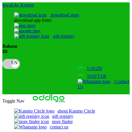
lewati ke Konten
download apps
download app from:
gift registry
Bahasa
ID
LOGIN
DAFTAR
Contact
Us
Toggle Nav
about Kanmo Circle
gift registry
store finder
contact us